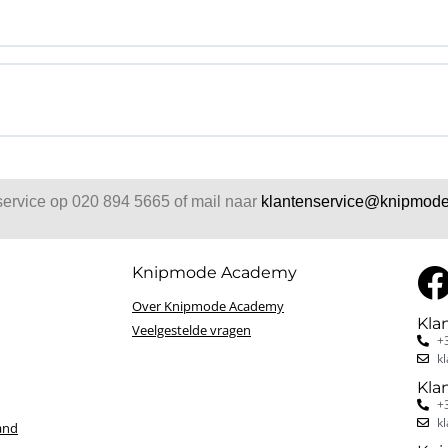
service op 020 894 5665 of mail naar
klantenservice@knipmode
Knipmode Academy
Over Knipmode Academy
Kla
Veelgestelde vragen
+
k
Kla
+
k
and