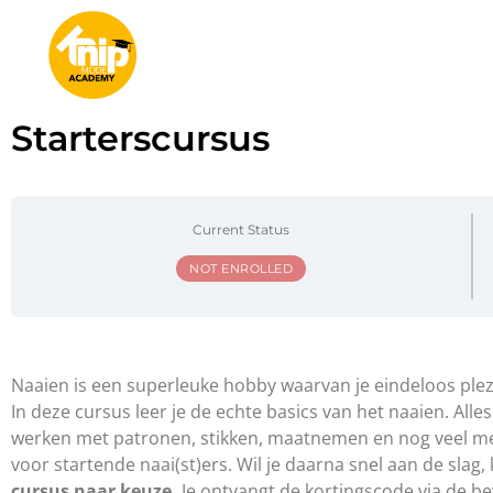
Starterscursus
Current Status
NOT ENROLLED
Naaien is een superleuke hobby waarvan je eindeloos plezi
In deze cursus leer je de echte basics van het naaien. Al
werken met patronen, stikken, maatnemen en nog veel meer
voor startende naai(st)ers. Wil je daarna snel aan de slag
cursus
naar keuze.
Je ontvangt de kortingscode via de be