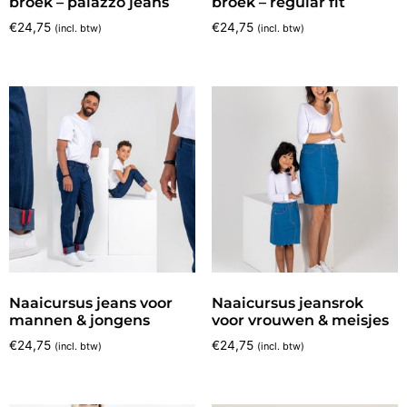
broek – palazzo jeans
broek – regular fit
€
24,75
€
24,75
(incl. btw)
(incl. btw)
Naaicursus jeans voor
Naaicursus jeansrok
mannen & jongens
voor vrouwen & meisjes
€
24,75
€
24,75
(incl. btw)
(incl. btw)