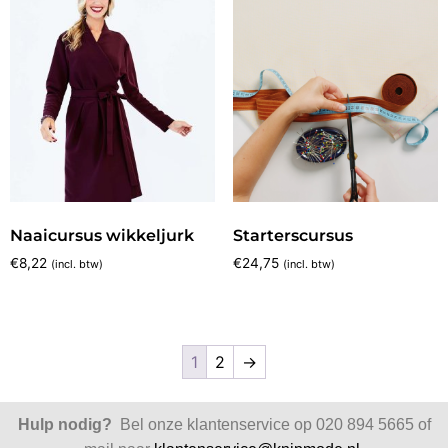
Naaicursus wikkeljurk
Starterscursus
€
8,22
€
24,75
(incl. btw)
(incl. btw)
1
2
→
Hulp nodig?
Bel onze klantenservice op 020 894 5665 of