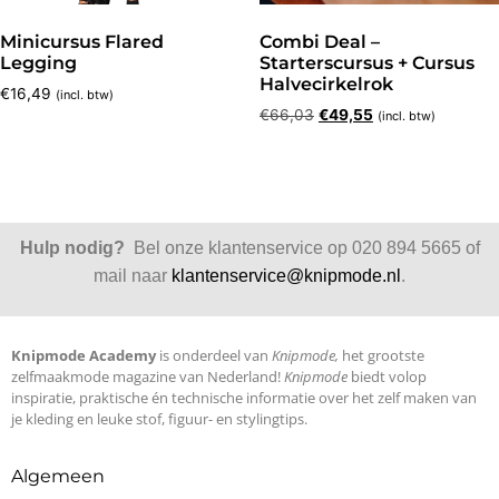
Minicursus Flared
Combi Deal –
Legging
Starterscursus + Cursus
Halvecirkelrok
€
16,49
(incl. btw)
€
66,03
€
49,55
(incl. btw)
Hulp nodig?
Bel onze klantenservice op 020 894 5665 of
mail naar
klantenservice@knipmode.nl
.
Knipmode Academy
is onderdeel van
Knipmode,
het grootste
zelfmaakmode magazine van Nederland!
Knipmode
biedt volop
inspiratie, praktische én technische informatie over het zelf maken van
je kleding en leuke stof, figuur- en stylingtips.
Algemeen