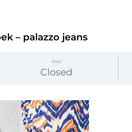
ek – palazzo jeans
Price
Closed