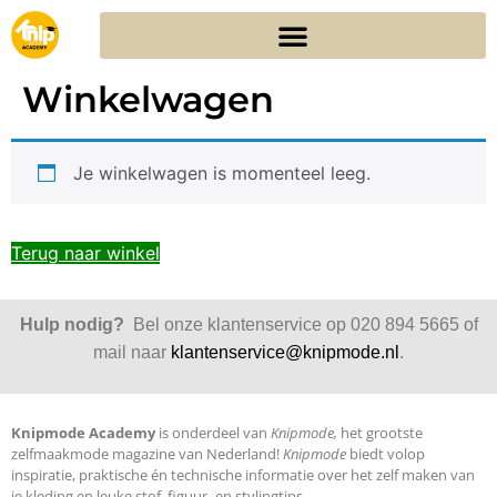
Winkelwagen
Je winkelwagen is momenteel leeg.
Terug naar winkel
Hulp nodig?
Bel onze klantenservice op 020 894 5665 of
mail naar
klantenservice@knipmode.nl
.
Knipmode Academy
is onderdeel van
Knipmode,
het grootste
zelfmaakmode magazine van Nederland!
Knipmode
biedt volop
inspiratie, praktische én technische informatie over het zelf maken van
je kleding en leuke stof, figuur- en stylingtips.