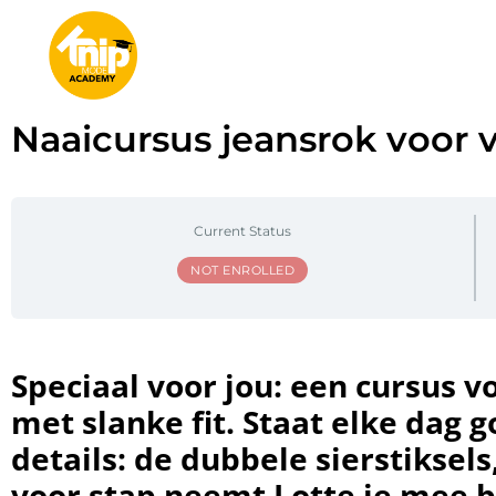
Naaicursus jeansrok voor 
Current Status
NOT ENROLLED
Speciaal voor jou: een cursus 
met slanke fit. Staat elke dag g
details: de dubbele sierstikse
voor stap neemt Lotte je mee bi