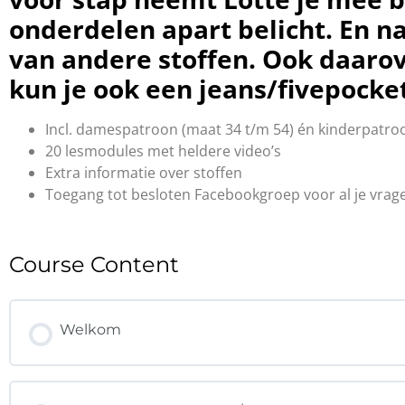
onderdelen apart belicht. En n
van andere stoffen. Ook daarov
kun je ook een jeans/fivepocke
Incl. damespatroon (maat 34 t/m 54) én kinderpatro
20 lesmodules met heldere video’s
Extra informatie over stoffen
Toegang tot besloten Facebookgroep voor al je vrage
Course Content
Welkom