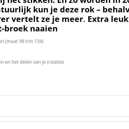
atuurlijk kun je deze rok – beh
er vertelt ze je meer
.
Extra leuk
t-broek naaien
on (maat 98 t/m 134)
n en het delen van je creaties