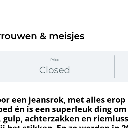
vrouwen & meisjes
Price
Closed
voor een jeansrok, met alles ero
oed én is een superleuk ding om 
ls, gulp, achterzakken en riemlu
j het stikken. En zo worden in 2