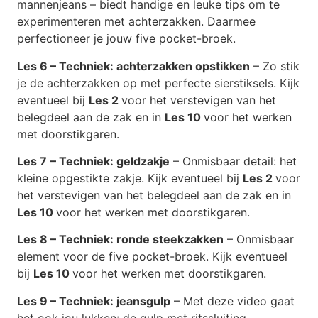
mannenjeans – biedt handige en leuke tips om te
experimenteren met achterzakken. Daarmee
perfectioneer je jouw five pocket-broek.
Les 6 – Techniek: achterzakken opstikken
– Zo stik
je de achterzakken op met perfecte sierstiksels. Kijk
eventueel bij
Les 2
voor het verstevigen van het
belegdeel aan de zak en in
Les 10
voor het werken
met doorstikgaren.
Les 7
– Techniek: geldzakje
– Onmisbaar detail: het
kleine opgestikte zakje. Kijk eventueel bij
Les 2
voor
het verstevigen van het belegdeel aan de zak en in
Les 10
voor het werken met doorstikgaren.
Les 8 – Techniek: ronde steekzakken
– Onmisbaar
element voor de five pocket-broek. Kijk eventueel
bij
Les 10
voor het werken met doorstikgaren.
Les 9 – Techniek: jeansgulp
– Met deze video gaat
het ook jou lukken: de gulp met ritssluiting.