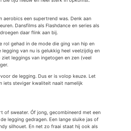
n die tijd nieuw én heel sterk in opkomst.
oen aerobics een supertrend was. Denk aan
uren. Dansfilms als Flashdance en series als
roegen daar flink aan bij.
te rol gehad in de mode die ging van hip en
legging van nu is gelukkig heel veelzijdig en
Je ziet leggings van ingetogen en zen (veel
ger.
t voor de legging. Dus er is volop keuze. Let
n iets steviger kwaliteit naait namelijk
irt of sweater. Óf jong, gecombineerd met een
n de legging gedragen. Een lange sluike jas of
y silhouet. En net zo fraai staat hij ook als