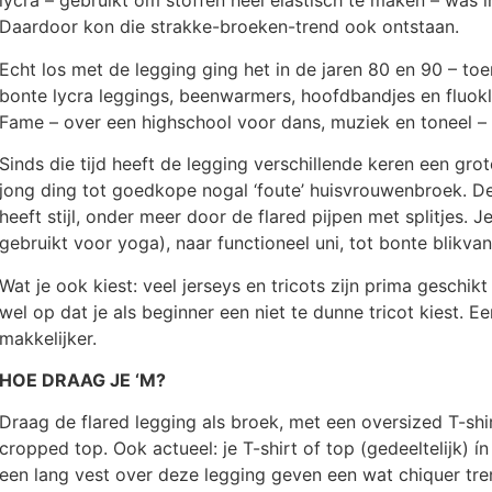
lycra – gebruikt om stoffen heel elastisch te maken – was i
Daardoor kon die strakke-broeken-trend ook ontstaan.
Echt los met de legging ging het in de jaren 80 en 90 – t
bonte lycra leggings, beenwarmers, hoofdbandjes en fluokle
Fame – over een highschool voor dans, muziek en toneel – d
Sinds die tijd heeft de legging verschillende keren een gro
jong ding tot goedkope nogal ‘foute’ huisvrouwenbroek. De 
heeft stijl, onder meer door de flared pijpen met splitjes. 
gebruikt voor yoga), naar functioneel uni, tot bonte blikvan
Wat je ook kiest: veel jerseys en tricots zijn prima geschik
wel op dat je als beginner een niet te dunne tricot kiest. Ee
makkelijker.
HOE DRAAG JE ‘M?
Draag de flared legging als broek, met een oversized T-sh
cropped top. Ook actueel: je T-shirt of top (gedeeltelijk) í
een lang vest over deze legging geven een wat chiquer trend